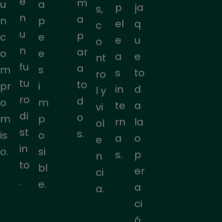
e
m
u
a
ja
p
s,
n
a
n
p
q
el
c
u
p
c
e
u
e
o
n
ar
o
e
e
a
nt
fu
a
m
s
to
s
ro
tu
to
pr
i
d
in
l y
ro
d
o
m
a
te
vi
di
o
m
p
la
rn
ol
st
s.
is
o
o
a
e
in
o.
si
p
s.
n
to
bl
er
ci
.
e.
a
a.
ci
ó