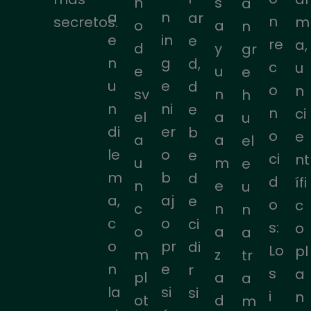
n
s
a
a
n
ar
n
secretos.
m
o
a
n
e
in
e
re
a,
d
y
gr
n
g
d,
c
u
e
u
e
u
e
d
o
n
sv
n
h
n
ni
e
n
ci
el
a
u
di
er
b
o
e
a
a
el
le
o
e
ci
nt
u
m
e
m
b
d
d
ífi
n
e
u
a,
aj
e
o
c
c
n
n
c
o
ci
s:
o
o
a
a
o
pr
di
Lo
pl
m
z
tr
n
e
r
s
a
pl
a
a
la
si
si
i
n
ot
d
m