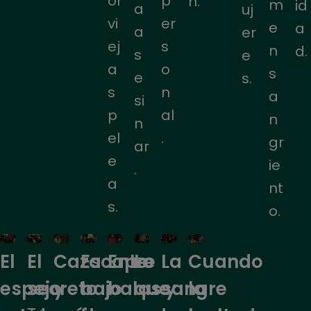
or
p
n.
m
id
a
uj
vi
er
e
a
a
er
ej
s
n
d.
s
e
a
o
s
e
s.
s
n
a
si
p
al
n
n
el
.
gr
ar
e
ie
.
a
nt
s.
o.
El
Escape
Entre
Lo
Cuando
El
Caza
La
secreto
bajo
balas y
que
la
espejo
y
sangre