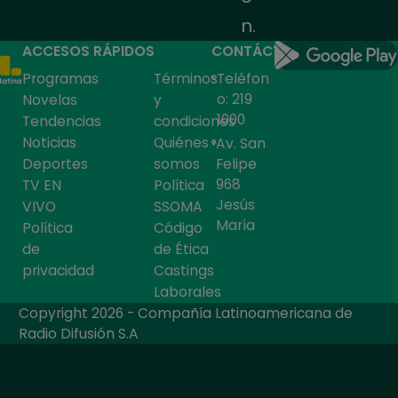
n.
ACCESOS RÁPIDOS
CONTÁCTANOS
Programas
Términos
Teléfon
o: 219
Novelas
y
1000
Tendencias
condiciones
Noticias
Quiénes
Av. San
Deportes
somos
Felipe
968
TV EN
Política
Jesús
VIVO
SSOMA
María
Política
Código
de
de Ética
privacidad
Castings
Laborales
Copyright 2026 - Compañía Latinoamericana de
Radio Difusión S.A