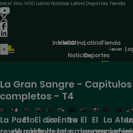
Inicio
Vivo
VOD
Latina Noticias
Latina Deportes
Tienda
Inicio
Vivo
VOD
Latina
Latina
Tienda
Lo
Noticias
Deportes
La Gran Sangre - Capítulos
completos - T4
Pacto
La
El
El
La
Ate
L
La
El
El aire
La
Entre
de
amenaza
juego
precio
confer
mini
p
revolución
pacto
de la
deuda
la