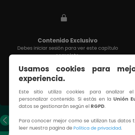
Contenido Exclusivo
Debes iniciar sesión para ver este capítulo
completo.
Usamos cookies para mejo
INICIAR SESIÓN
experiencia.
Este sitio utiliza cookies para analizar e
personalizar contenido. Si estás en la
Unión E
datos se gestionarán según el
RGPD
.
Capítulo
Capítulo
Para conocer mejor como se utilizan tus datos t
anterior
siguiente
leer nuestra pagina de
.
Política de privacidad
ACCESOS RÁPIDOS
CONTÁCTANOS