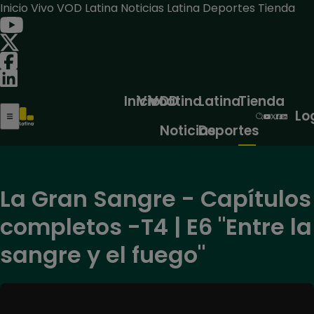
Inicio
Vivo
VOD
Latina Noticias
Latina Deportes
Tienda
Inicio
Vivo
VOD
Latina
Latina
Tienda
Lo
Noticias
Deportes
La Gran Sangre - Capítulos
completos -T4 | E6 "Entre la
sangre y el fuego"