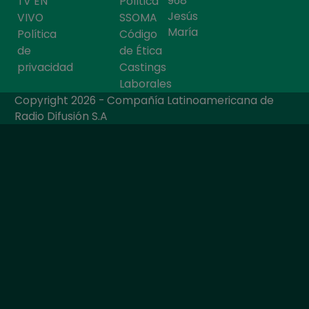
968
TV EN
Política
Jesús
VIVO
SSOMA
María
Política
Código
de
de Ética
privacidad
Castings
Laborales
Copyright 2026 - Compañía Latinoamericana de
Radio Difusión S.A