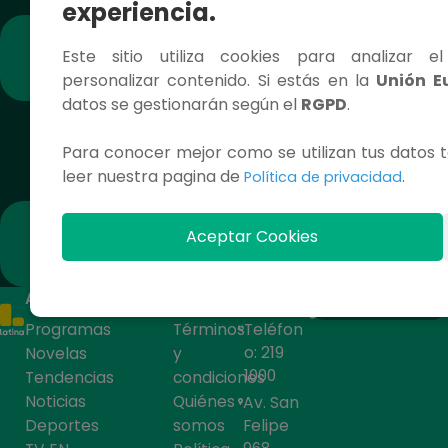
experiencia.
PENSIÓN SOTO
PENSIÓN SOTO Capítulo 4 
Este sitio utiliza cookies para analizar e
Control
personalizar contenido. Si estás en la
Unión E
datos se gestionarán según el
RGPD
.
Para conocer mejor como se utilizan tus datos t
leer nuestra pagina de
.
Política de privacidad
ALERTA LATINA - PODC
SEGUROS TARJETA - ALERTA
Aceptar Cookies
ACCESOS RÁPIDOS
CONTÁCTANOS
Programas
Términos
Teléfon
o: 219
Novelas
y
1000
Tendencias
condiciones
Noticias
Quiénes
Av. San
Deportes
somos
Felipe