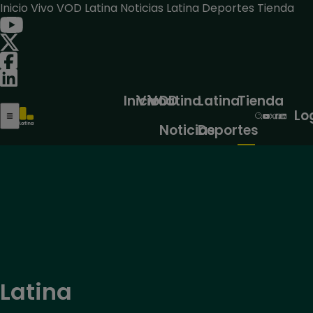
Inicio
Vivo
VOD
Latina Noticias
Latina Deportes
Tienda
Inicio
Vivo
VOD
Latina
Latina
Tienda
Lo
Noticias
Deportes
Latina