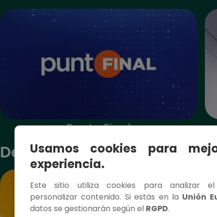
Punto Final
Usamos cookies para mejo
Deportes
experiencia.
Este sitio utiliza cookies para analizar e
personalizar contenido. Si estás en la
Unión E
datos se gestionarán según el
RGPD
.