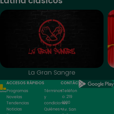
Latina clásicos
La Gran Sangre
ACCESOS RÁPIDOS
CONTÁCTANOS
Programas
Términos
Teléfon
o: 219
Novelas
y
1000
Tendencias
condiciones
Noticias
Quiénes
Av. San