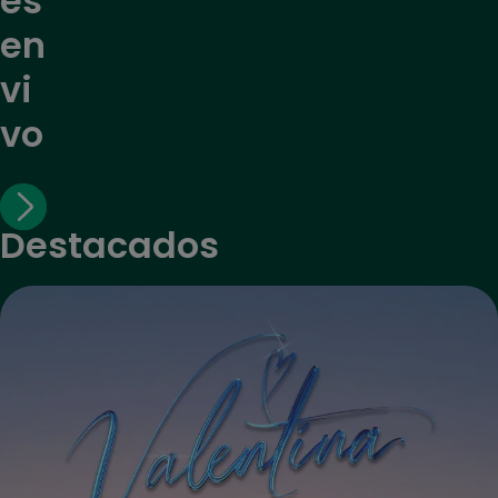
es
en
vi
vo
Destacados