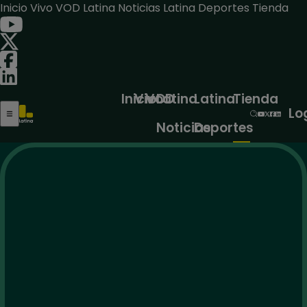
Inicio
Vivo
VOD
Latina Noticias
Latina Deportes
Tienda
Inicio
Vivo
VOD
Latina
Latina
Tienda
Lo
Noticias
Deportes