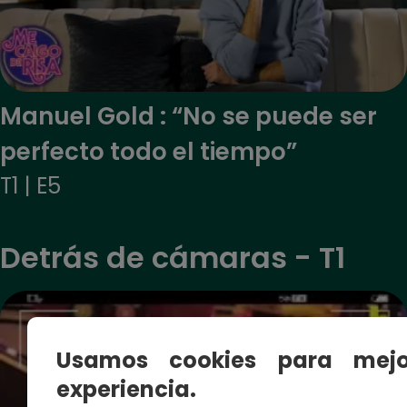
Manuel Gold : “No se puede ser
perfecto todo el tiempo”
T1 | E5
Detrás de cámaras - T1
Usamos cookies para mejo
experiencia.