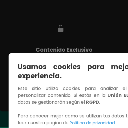
Contenido Exclusivo
Debes iniciar sesión para ver este capítulo
completo.
Usamos cookies para mejo
experiencia.
INICIAR SESIÓN
Este sitio utiliza cookies para analizar e
personalizar contenido. Si estás en la
Unión E
datos se gestionarán según el
RGPD
.
Para conocer mejor como se utilizan tus datos t
Capítulo siguiente
leer nuestra pagina de
.
Política de privacidad