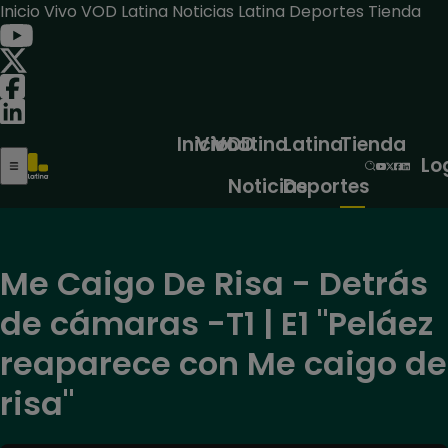
Inicio
Vivo
VOD
Latina Noticias
Latina Deportes
Tienda
Inicio
Vivo
VOD
Latina
Latina
Tienda
Lo
Noticias
Deportes
Me Caigo De Risa - Detrás
de cámaras -T1 | E1 "Peláez
reaparece con Me caigo de
risa"