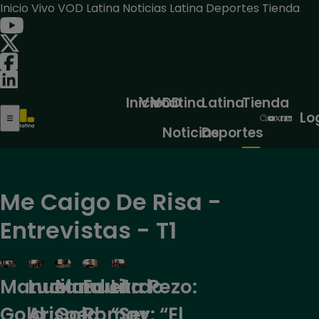
Inicio
Vivo
VOD
Latina Noticias
Latina Deportes
Tienda
Inicio
Vivo
VOD
Latina
Latina
Tienda
Lo
Noticias
Deportes
Me Caigo De Risa -
Entrevistas - T1
Manuel
Luciana
Manuel
Eduardo
Lita Pezo:
Gold :
Arispe:
Gold:
Romay: “El
“Ser