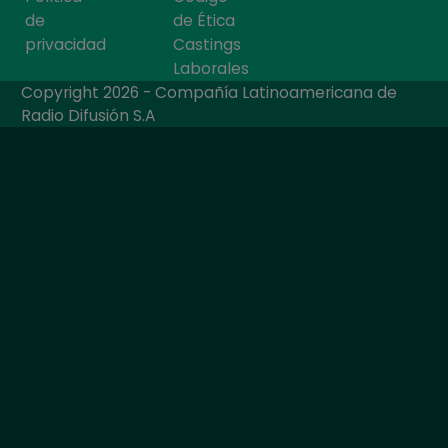
de
de Ética
privacidad
Castings
Laborales
Copyright 2026 - Compañía Latinoamericana de
Radio Difusión S.A