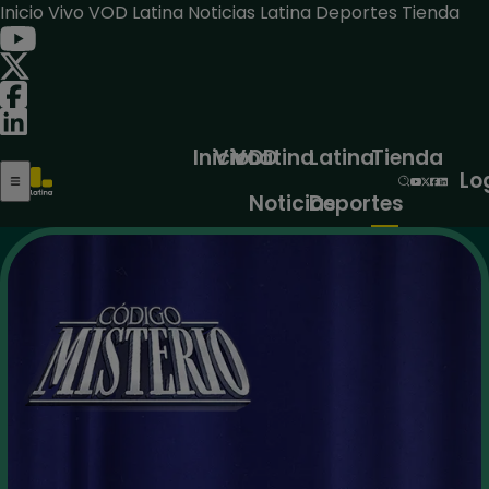
Inicio
Vivo
VOD
Latina Noticias
Latina Deportes
Tienda
Inicio
Vivo
VOD
Latina
Latina
Tienda
Lo
Noticias
Deportes