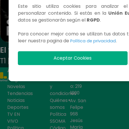
Este sitio utiliza cookies para analizar e
personalizar contenido. Si estás en la
Unión E
datos se gestionarán según el
RGPD
.
Para conocer mejor como se utilizan tus datos t
leer nuestra pagina de
.
Política de privacidad
El terror del Pishtaco
Aceptar Cookies
T1 | E3
ACCESOS RÁPIDOS
CONTÁCTANOS
Programas
Términos
Teléfon
o: 219
Novelas
y
1000
Tendencias
condiciones
Noticias
Quiénes
Av. San
Deportes
somos
Felipe
968
TV EN
Política
Jesús
VIVO
SSOMA
María
Política
Código