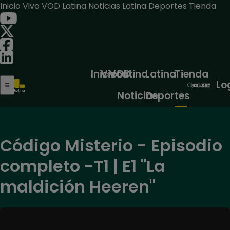
Inicio
Vivo
VOD
Latina Noticias
Latina Deportes
Tienda
Inicio
Vivo
VOD
Latina
Latina
Tienda
Lo
Noticias
Deportes
Código Misterio - Episodio
completo -T1 | E1 "La
maldición Heeren"