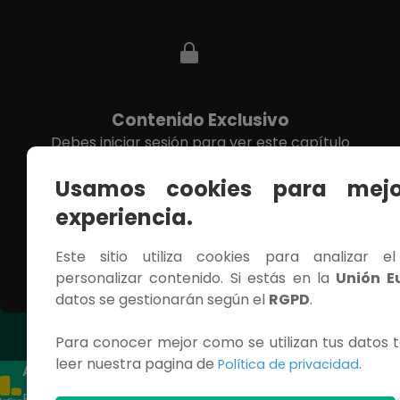
Contenido Exclusivo
Debes iniciar sesión para ver este capítulo
completo.
Usamos cookies para mejo
INICIAR SESIÓN
experiencia.
Este sitio utiliza cookies para analizar e
personalizar contenido. Si estás en la
Unión E
datos se gestionarán según el
RGPD
.
Capítulo siguiente
Para conocer mejor como se utilizan tus datos t
leer nuestra pagina de
.
Política de privacidad
ACCESOS RÁPIDOS
CONTÁCTANOS
Programas
Términos
Teléfon