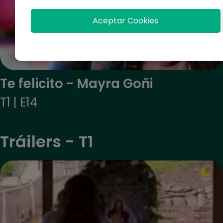
Aceptar Cookies
Te felicito - Mayra Goñi
T1 | E14
Tráilers - T1