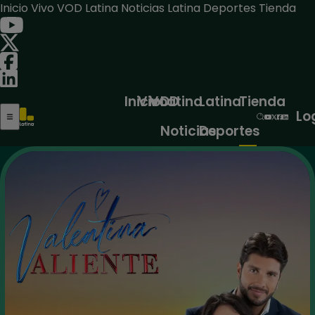
Inicio
Vivo
VOD
Latina Noticias
Latina Deportes
Tienda
Inicio
Vivo
VOD
Latina
Latina
Tienda
Lo
Noticias
Deportes