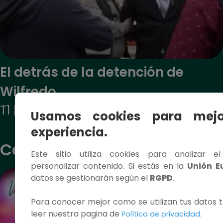
El detrás de la detención de
Wilfredo
T1 | E33
Usamos cookies para mejo
experiencia.
Canciones - T1
Este sitio utiliza cookies para analizar e
personalizar contenido. Si estás en la
Unión E
datos se gestionarán según el
RGPD
.
Para conocer mejor como se utilizan tus datos t
leer nuestra pagina de
.
Política de privacidad