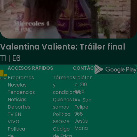
Valentina Valiente: Tráiler final
T1 | E6
ACCESOS RÁPIDOS
CONTÁCTANOS
Programas
Términos
Teléfon
o: 219
Novelas
y
1000
Tendencias
condiciones
Noticias
Quiénes
Av. San
Deportes
somos
Felipe
968
TV EN
Política
Jesús
VIVO
SSOMA
María
Política
Código
de
de Ética