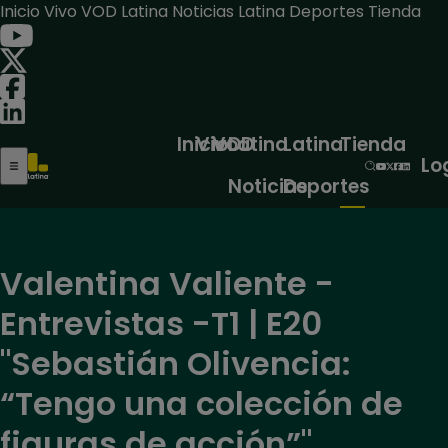
Inicio
Vivo
VOD
Latina Noticias
Latina Deportes
Tienda
Inicio
Vivo
VOD
Latina
Latina
Tienda
Lo
Noticias
Deportes
Valentina Valiente -
Entrevistas -T1 | E20
"Sebastián Olivencia:
“Tengo una colección de
figuras de acción”"