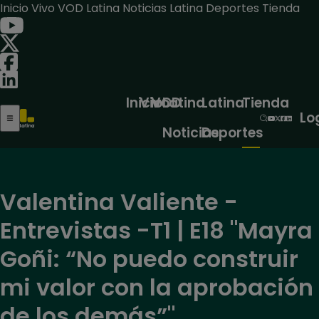
Inicio
Vivo
VOD
Latina Noticias
Latina Deportes
Tienda
Inicio
Vivo
VOD
Latina
Latina
Tienda
Lo
Noticias
Deportes
Valentina Valiente -
Entrevistas -T1 | E18 "Mayra
Goñi: “No puedo construir
mi valor con la aprobación
de los demás”"