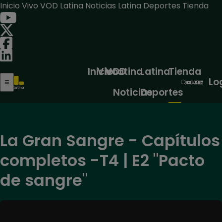
Inicio
Vivo
VOD
Latina Noticias
Latina Deportes
Tienda
Inicio
Vivo
VOD
Latina
Latina
Tienda
Lo
Noticias
Deportes
La Gran Sangre - Capítulos
completos -T4 | E2 "Pacto
de sangre"