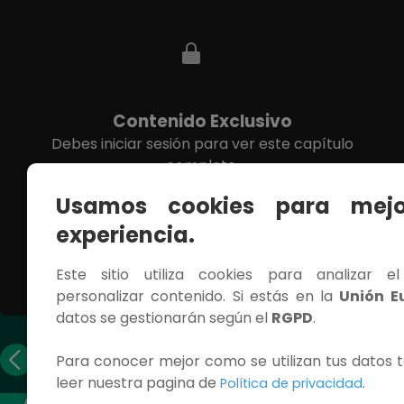
Contenido Exclusivo
Debes iniciar sesión para ver este capítulo
completo.
Usamos cookies para mejo
INICIAR SESIÓN
experiencia.
Este sitio utiliza cookies para analizar e
personalizar contenido. Si estás en la
Unión E
datos se gestionarán según el
RGPD
.
Capítulo
Capítulo
Para conocer mejor como se utilizan tus datos t
anterior
siguiente
leer nuestra pagina de
.
Política de privacidad
ACCESOS RÁPIDOS
CONTÁCTANOS