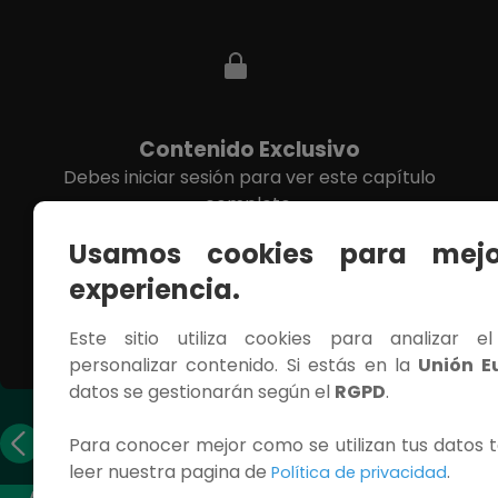
Contenido Exclusivo
Debes iniciar sesión para ver este capítulo
completo.
Usamos cookies para mejo
INICIAR SESIÓN
experiencia.
Este sitio utiliza cookies para analizar e
personalizar contenido. Si estás en la
Unión E
datos se gestionarán según el
RGPD
.
Capítulo
Capítulo
Para conocer mejor como se utilizan tus datos t
anterior
siguiente
leer nuestra pagina de
.
Política de privacidad
ACCESOS RÁPIDOS
CONTÁCTANOS