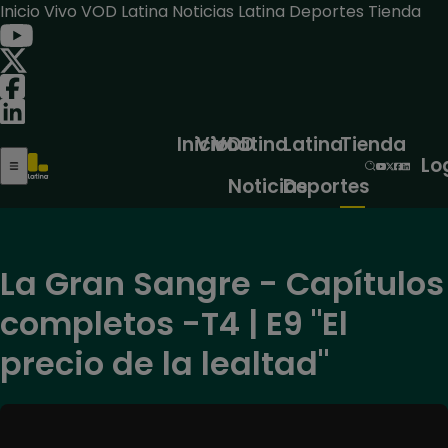
Inicio
Vivo
VOD
Latina Noticias
Latina Deportes
Tienda
Inicio
Vivo
VOD
Latina
Latina
Tienda
Lo
Noticias
Deportes
La Gran Sangre - Capítulos
completos -T4 | E9 "El
precio de la lealtad"