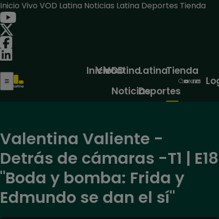
Inicio
Vivo
VOD
Latina Noticias
Latina Deportes
Tienda
Inicio
Vivo
VOD
Latina
Latina
Tienda
Lo
Noticias
Deportes
Valentina Valiente -
Detrás de cámaras -T1 | E18
"Boda y bomba: Frida y
Edmundo se dan el sí"