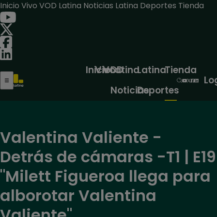
Inicio
Vivo
VOD
Latina Noticias
Latina Deportes
Tienda
Inicio
Vivo
VOD
Latina
Latina
Tienda
Lo
Noticias
Deportes
Valentina Valiente -
Detrás de cámaras -T1 | E19
"Milett Figueroa llega para
alborotar Valentina
Valiente"