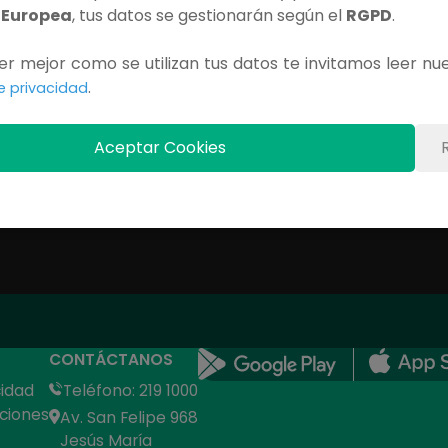
 Europea
, tus datos se gestionarán según el
RGPD
.
r mejor como se utilizan tus datos te invitamos leer nu
.
Contenido Exclusivo
de privacidad
Debes iniciar sesión para ver este capítulo completo.
Aceptar Cookies
INICIAR SESIÓN
CONTÁCTANOS
cidad
Teléfono: 219 1000
ciones
Av. San Felipe 968
Jesús María