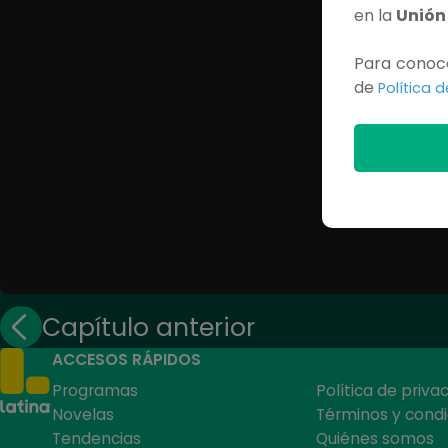
en la
Unión
Para conoce
de
Política 
Capítulo anterior
ACCESOS RÁPIDOS
Programas
Política de priva
Novelas
Términos y condi
Tendencias
Quiénes somos