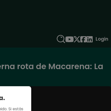
Login
ierna rota de Macarena: La
a.
ido. Si estás