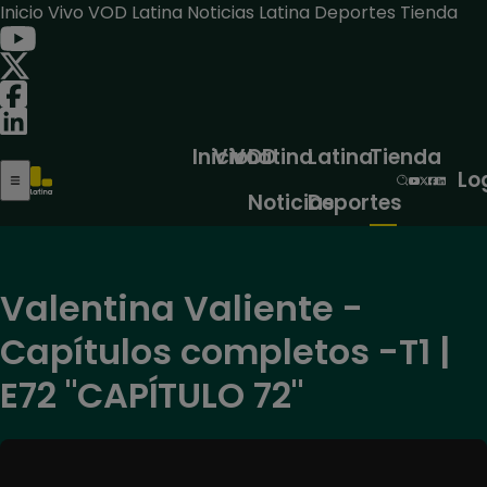
Inicio
Vivo
VOD
Latina Noticias
Latina Deportes
Tienda
Inicio
Vivo
VOD
Latina
Latina
Tienda
Lo
Noticias
Deportes
Valentina Valiente -
Capítulos completos -T1 |
E72 "CAPÍTULO 72"