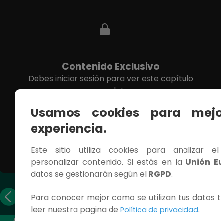
Contenido Exclusivo
Debes iniciar sesión para ver este capítulo
completo.
Usamos cookies para mejo
INICIAR SESIÓN
experiencia.
Este sitio utiliza cookies para analizar e
personalizar contenido. Si estás en la
Unión E
datos se gestionarán según el
RGPD
.
Capítulo
Capítulo
Para conocer mejor como se utilizan tus datos t
anterior
siguiente
leer nuestra pagina de
.
Política de privacidad
ACCESOS RÁPIDOS
CONTÁCTANOS