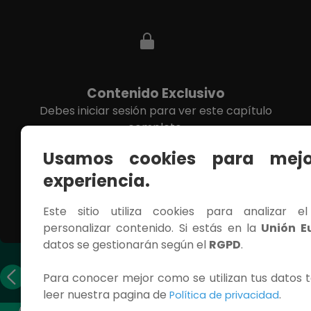
Contenido Exclusivo
Debes iniciar sesión para ver este capítulo
completo.
Usamos cookies para mejo
INICIAR SESIÓN
experiencia.
Este sitio utiliza cookies para analizar e
personalizar contenido. Si estás en la
Unión E
datos se gestionarán según el
RGPD
.
Capítulo
Capítulo
Para conocer mejor como se utilizan tus datos t
anterior
siguiente
leer nuestra pagina de
.
Política de privacidad
ACCESOS RÁPIDOS
CONTÁCTANOS