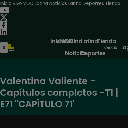
Inicio
Vivo
VOD
Latina Noticias
Latina Deportes
Tienda
Inicio
Vivo
VOD
Latina
Latina
Tienda
Lo
Noticias
Deportes
Valentina Valiente -
Capítulos completos -T1 |
E71 "CAPÍTULO 71"