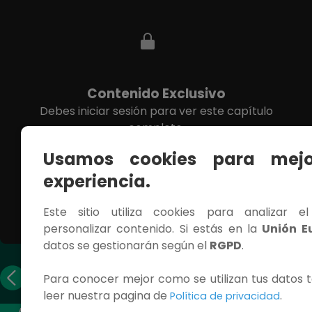
Contenido Exclusivo
Debes iniciar sesión para ver este capítulo
completo.
Usamos cookies para mejo
INICIAR SESIÓN
experiencia.
Este sitio utiliza cookies para analizar e
personalizar contenido. Si estás en la
Unión E
datos se gestionarán según el
RGPD
.
Capítulo
Capítulo
Para conocer mejor como se utilizan tus datos t
anterior
siguiente
leer nuestra pagina de
.
Política de privacidad
ACCESOS RÁPIDOS
CONTÁCTANOS