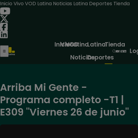
Inicio
Vivo
VOD
Latina Noticias
Latina Deportes
Tienda
Inicio
Vivo
VOD
Latina
Latina
Tienda
Lo
Noticias
Deportes
Arriba Mi Gente -
Programa completo -T1 |
E309 "Viernes 26 de junio"