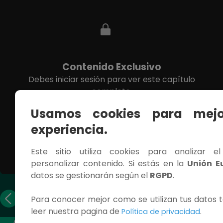
Contenido Exclusivo
Debes iniciar sesión para ver este capítulo
completo.
Usamos cookies para mejo
INICIAR SESIÓN
experiencia.
Este sitio utiliza cookies para analizar e
personalizar contenido. Si estás en la
Unión E
datos se gestionarán según el
RGPD
.
Capítulo
Capítulo
Para conocer mejor como se utilizan tus datos t
anterior
siguiente
leer nuestra pagina de
.
Política de privacidad
ACCESOS RÁPIDOS
CONTÁCTANOS