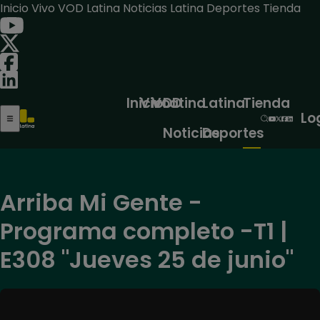
Inicio
Vivo
VOD
Latina Noticias
Latina Deportes
Tienda
Inicio
Vivo
VOD
Latina
Latina
Tienda
Lo
Noticias
Deportes
Arriba Mi Gente -
Programa completo -T1 |
E308 "Jueves 25 de junio"