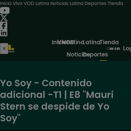
Inicio
Vivo
VOD
Latina Noticias
Latina Deportes
Tienda
Inicio
Vivo
VOD
Latina
Latina
Tienda
Lo
Noticias
Deportes
Yo Soy - Contenido
adicional -T1 | E8 "Mauri
Stern se despide de Yo
Soy"