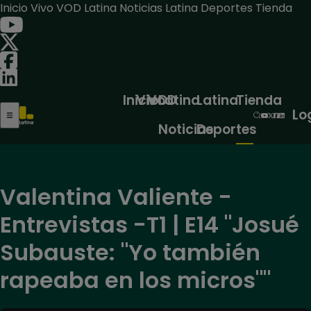
Inicio
Vivo
VOD
Latina Noticias
Latina Deportes
Tienda
Inicio
Vivo
VOD
Latina
Latina
Tienda
Lo
Noticias
Deportes
Valentina Valiente -
Entrevistas -T1 | E14 "Josué
Subauste: "Yo también
rapeaba en los micros""