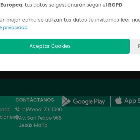
 Europea
, tus datos se gestionarán según el
RGPD
.
Contenido Exclusivo
r mejor como se utilizan tus datos te invitamos leer nu
Debes iniciar sesión para ver este capítulo completo.
.
de privacidad
INICIAR SESIÓN
Aceptar Cookies
CONTÁCTANOS
cidad
Teléfono: 219 1000
ciones
Av. San Felipe 968
Jesús María