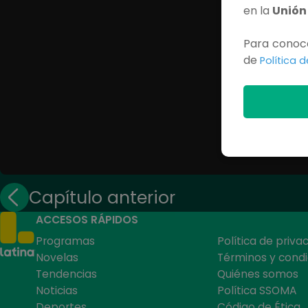
en la
Unión
Para conoce
de
Política 
Capítulo anterior
ACCESOS RÁPIDOS
Programas
Política de priva
Novelas
Términos y condi
Tendencias
Quiénes somos
Noticias
Política SSOMA
Deportes
Código de Ética