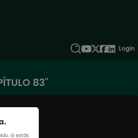
Login
PÍTULO 83"
a.
ido. Si estás