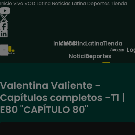
Inicio
Vivo
VOD
Latina Noticias
Latina Deportes
Tienda
Inicio
Vivo
VOD
Latina
Latina
Tienda
Lo
Noticias
Deportes
Valentina Valiente -
Capítulos completos -T1 |
E80 "CAPÍTULO 80"