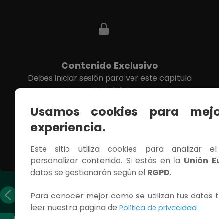
Contenido Exclusivo
Debes iniciar sesión para ver este capítulo
completo.
Usamos cookies para mejo
INICIAR SESIÓN
experiencia.
Este sitio utiliza cookies para analizar e
personalizar contenido. Si estás en la
Unión E
datos se gestionarán según el
RGPD
.
Capítulo
Capítulo
Para conocer mejor como se utilizan tus datos t
anterior
siguiente
leer nuestra pagina de
.
Política de privacidad
ACCESOS RÁPIDOS
CONTÁCTANOS