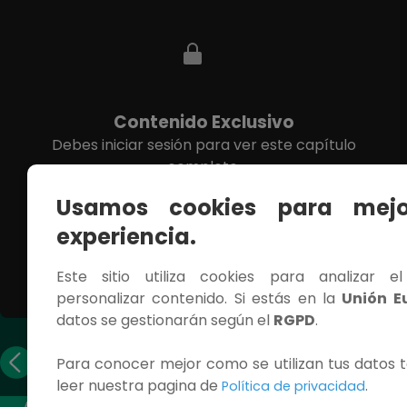
Contenido Exclusivo
Debes iniciar sesión para ver este capítulo
completo.
Usamos cookies para mejo
INICIAR SESIÓN
experiencia.
Este sitio utiliza cookies para analizar e
personalizar contenido. Si estás en la
Unión E
datos se gestionarán según el
RGPD
.
Capítulo
Capítulo
Para conocer mejor como se utilizan tus datos t
anterior
siguiente
leer nuestra pagina de
.
Política de privacidad
ACCESOS RÁPIDOS
CONTÁCTANOS