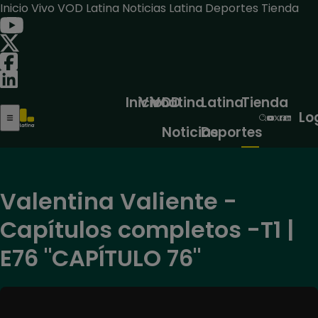
Inicio
Vivo
VOD
Latina Noticias
Latina Deportes
Tienda
Inicio
Vivo
VOD
Latina
Latina
Tienda
Lo
Noticias
Deportes
Valentina Valiente -
Capítulos completos -T1 |
E76 "CAPÍTULO 76"