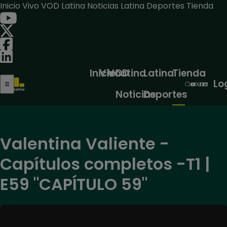
Inicio
Vivo
VOD
Latina Noticias
Latina Deportes
Tienda
Inicio
Vivo
VOD
Latina
Latina
Tienda
Lo
Noticias
Deportes
Valentina Valiente -
Capítulos completos -T1 |
E59 "CAPÍTULO 59"