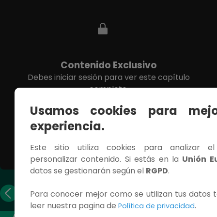
Contenido Exclusivo
Debes iniciar sesión para ver este capítulo
completo.
Usamos cookies para mejo
INICIAR SESIÓN
experiencia.
Este sitio utiliza cookies para analizar e
personalizar contenido. Si estás en la
Unión E
datos se gestionarán según el
RGPD
.
Capítulo
Capítulo
Para conocer mejor como se utilizan tus datos t
anterior
siguiente
leer nuestra pagina de
.
Política de privacidad
ACCESOS RÁPIDOS
CONTÁCTANOS