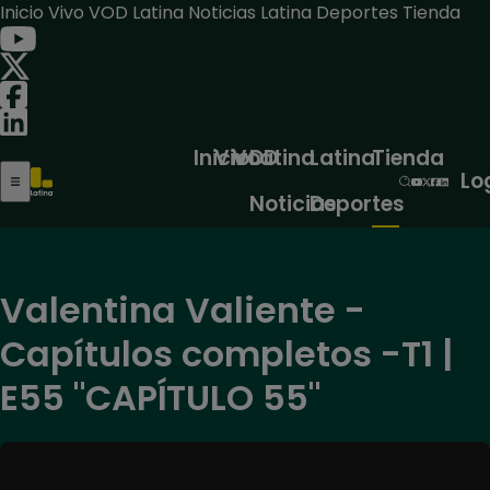
Inicio
Vivo
VOD
Latina Noticias
Latina Deportes
Tienda
Inicio
Vivo
VOD
Latina
Latina
Tienda
Lo
Noticias
Deportes
Valentina Valiente -
Capítulos completos -T1 |
E55 "CAPÍTULO 55"