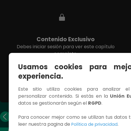
Contenido Exclusivo
Debes iniciar sesión para ver este capítulo
completo.
Usamos cookies para mejo
INICIAR SESIÓN
experiencia.
Este sitio utiliza cookies para analizar e
personalizar contenido. Si estás en la
Unión E
datos se gestionarán según el
RGPD
.
Capítulo
Capítulo
Para conocer mejor como se utilizan tus datos t
anterior
siguiente
leer nuestra pagina de
.
Política de privacidad
ACCESOS RÁPIDOS
CONTÁCTANOS