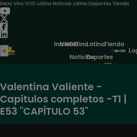
Inicio
Vivo
VOD
Latina Noticias
Latina Deportes
Tienda
Inicio
Vivo
VOD
Latina
Latina
Tienda
Lo
Noticias
Deportes
Valentina Valiente -
Capítulos completos -T1 |
E53 "CAPÍTULO 53"