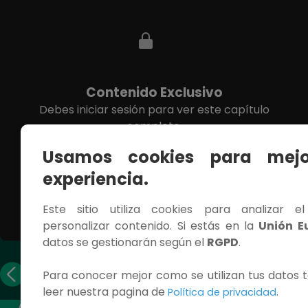
Contenido Exclusivo
Debes iniciar sesión para ver este capítulo
completo.
Usamos cookies para mejo
INICIAR SESIÓN
experiencia.
Este sitio utiliza cookies para analizar e
personalizar contenido. Si estás en la
Unión E
datos se gestionarán según el
RGPD
.
Capítulo
Capítulo
Para conocer mejor como se utilizan tus datos t
anterior
siguiente
leer nuestra pagina de
.
Política de privacidad
ACCESOS RÁPIDOS
CONTÁCTANOS