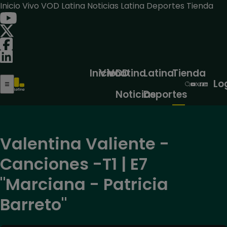
Inicio
Vivo
VOD
Latina Noticias
Latina Deportes
Tienda
Inicio
Vivo
VOD
Latina
Latina
Tienda
Lo
Noticias
Deportes
Valentina Valiente -
Canciones -T1 | E7
"Marciana - Patricia
Barreto"