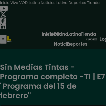
Inicio
Vivo
VOD
Latina Noticias
Latina Deportes
Tienda
Inicio
Vivo
VOD
Latina
Latina
Tienda
Lo
Noticias
Deportes
Sin Medias Tintas -
Programa completo -T1 | E7
"Programa del 15 de
febrero"