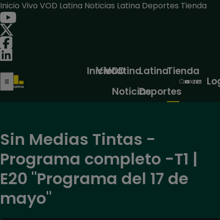
Inicio
Vivo
VOD
Latina Noticias
Latina Deportes
Tienda
Inicio
Vivo
VOD
Latina
Latina
Tienda
Lo
Noticias
Deportes
Sin Medias Tintas -
Programa completo -T1 |
E20 "Programa del 17 de
mayo"