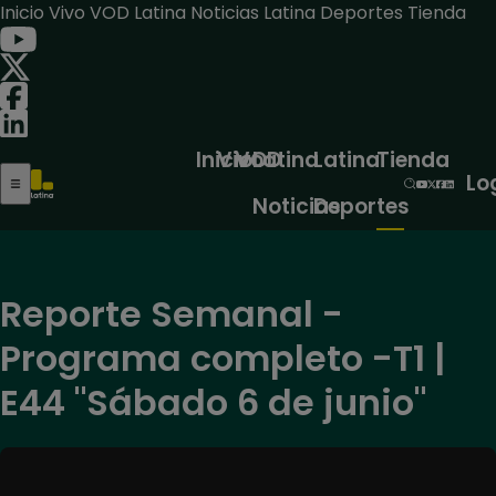
Inicio
Vivo
VOD
Latina Noticias
Latina Deportes
Tienda
Inicio
Vivo
VOD
Latina
Latina
Tienda
Lo
Noticias
Deportes
Reporte Semanal -
Programa completo -T1 |
E44 "Sábado 6 de junio"