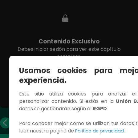
Contenido Exclusivo
Debes iniciar sesión para ver este capítulo
completo.
Usamos cookies para mejo
INICIAR SESIÓN
experiencia.
Este sitio utiliza cookies para analizar e
personalizar contenido. Si estás en la
Unión E
datos se gestionarán según el
RGPD
.
Capítulo
Capítulo
Para conocer mejor como se utilizan tus datos t
anterior
siguiente
leer nuestra pagina de
.
Política de privacidad
ACCESOS RÁPIDOS
CONTÁCTANOS