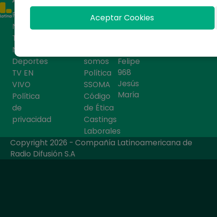
Programas
Términos
Teléfon
Aceptar Cookies
o: 219
Novelas
y
1000
Tendencias
condiciones
Noticias
Quiénes
Av. San
Deportes
somos
Felipe
968
TV EN
Política
Jesús
VIVO
SSOMA
María
Política
Código
de
de Ética
privacidad
Castings
Laborales
Copyright 2026 - Compañía Latinoamericana de
Radio Difusión S.A