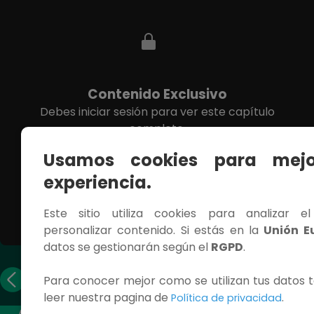
Contenido Exclusivo
Debes iniciar sesión para ver este capítulo
completo.
Usamos cookies para mejo
INICIAR SESIÓN
experiencia.
Este sitio utiliza cookies para analizar e
personalizar contenido. Si estás en la
Unión E
datos se gestionarán según el
RGPD
.
Capítulo
Capítulo
Para conocer mejor como se utilizan tus datos t
anterior
siguiente
leer nuestra pagina de
.
Política de privacidad
ACCESOS RÁPIDOS
CONTÁCTANOS