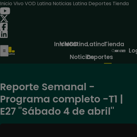
Inicio
Vivo
VOD
Latina Noticias
Latina Deportes
Tienda
Inicio
Vivo
VOD
Latina
Latina
Tienda
Lo
Noticias
Deportes
Reporte Semanal -
Programa completo -T1 |
E27 "Sábado 4 de abril"