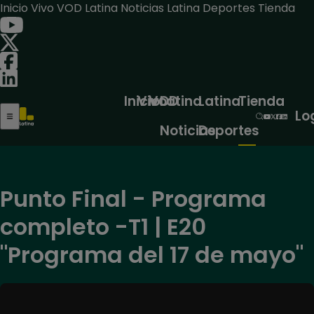
Inicio
Vivo
VOD
Latina Noticias
Latina Deportes
Tienda
Inicio
Vivo
VOD
Latina
Latina
Tienda
Lo
Noticias
Deportes
Punto Final - Programa
completo -T1 | E20
"Programa del 17 de mayo"