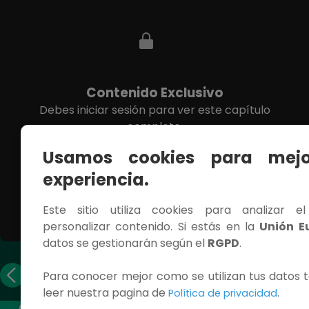
Contenido Exclusivo
Debes iniciar sesión para ver este capítulo
completo.
Usamos cookies para mejo
INICIAR SESIÓN
experiencia.
Este sitio utiliza cookies para analizar e
personalizar contenido. Si estás en la
Unión E
datos se gestionarán según el
RGPD
.
Capítulo
Capítulo
Para conocer mejor como se utilizan tus datos t
anterior
siguiente
leer nuestra pagina de
.
Política de privacidad
ACCESOS RÁPIDOS
CONTÁCTANOS