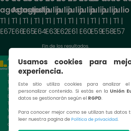
agosto
Agosto
agosto
julio
julio
julio
julio
julio
julio
julio
julio
T1 |
T1 |
T1 |
T1 |
T1 |
T1 |
T1 |
T1 |
T1 |
T1 |
T1 |
E67
E66
E65
E64
E63
E62
E61
E60
E59
E58
E57
Fin de los resultados.
ACCESOS RÁPIDOS
CONTÁCTANOS
Usamos cookies para mejo
Programas
Términos
Teléfon
experiencia.
o: 219
Novelas
y
1000
Tendencias
condiciones
Este sitio utiliza cookies para analizar e
Noticias
Quiénes
Av. San
personalizar contenido. Si estás en la
Unión E
Deportes
somos
Felipe
datos se gestionarán según el
RGPD
.
968
TV EN
Política
Jesús
VIVO
SSOMA
Para conocer mejor como se utilizan tus datos t
María
Política
Código
leer nuestra pagina de
.
Política de privacidad
de
de Ética