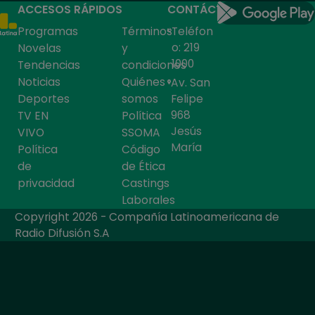
ACCESOS RÁPIDOS
CONTÁCTANOS
Programas
Términos
Teléfon
o: 219
Novelas
y
1000
Tendencias
condiciones
Noticias
Quiénes
Av. San
Deportes
somos
Felipe
968
TV EN
Política
Jesús
VIVO
SSOMA
María
Política
Código
de
de Ética
privacidad
Castings
Laborales
Copyright 2026 - Compañía Latinoamericana de
Radio Difusión S.A