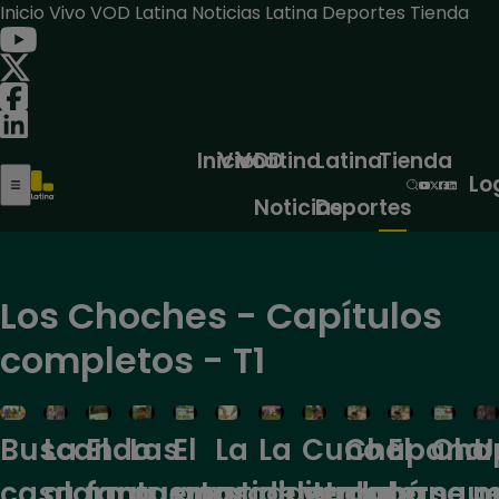
Inicio
Vivo
VOD
Latina Noticias
Latina Deportes
Tienda
Inicio
Vivo
VOD
Latina
Latina
Tienda
Lo
Noticias
Deportes
Los Choches - Capítulos
completos - T1
La
El
Las
El
La
La
Cuno
Chapana
El
Cha
U
Buscando
alarma
fantasma
puertas
prestidigitador
productora
pelea
verdulero
papá
banque
se 
c
casa