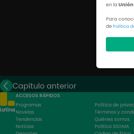
en la
Unión
Para conoce
de
Política 
Capítulo anterior
ACCESOS RÁPIDOS
Programas
Política de priva
Novelas
Términos y condi
Tendencias
Quiénes somos
Noticias
Política SSOMA
Deportes
Código de Ética