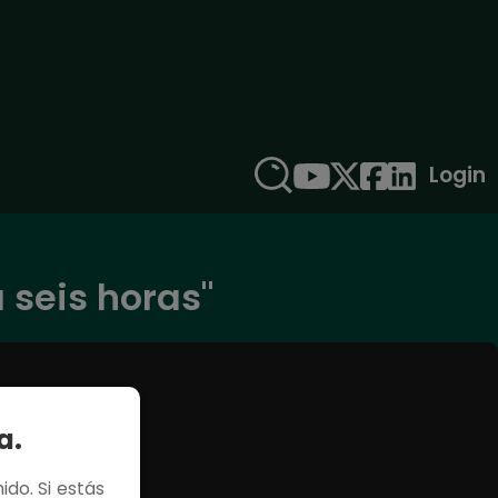
Login
 seis horas"
a.
ido. Si estás