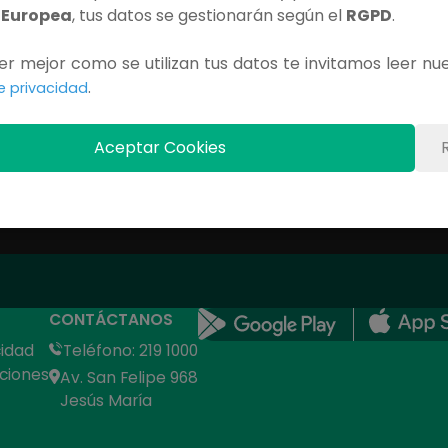
 Europea
, tus datos se gestionarán según el
RGPD
.
Contenido Exclusivo
r mejor como se utilizan tus datos te invitamos leer nu
Debes iniciar sesión para ver este capítulo completo.
.
de privacidad
INICIAR SESIÓN
Aceptar Cookies
CONTÁCTANOS
cidad
Teléfono: 219 1000
ciones
Av. San Felipe 968
Jesús María