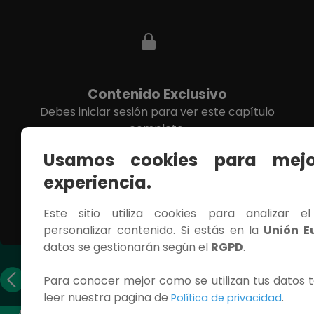
Contenido Exclusivo
Debes iniciar sesión para ver este capítulo
completo.
Usamos cookies para mejo
INICIAR SESIÓN
experiencia.
Este sitio utiliza cookies para analizar e
personalizar contenido. Si estás en la
Unión E
datos se gestionarán según el
RGPD
.
Capítulo
Capítulo
Para conocer mejor como se utilizan tus datos t
anterior
siguiente
leer nuestra pagina de
.
Política de privacidad
ACCESOS RÁPIDOS
CONTÁCTANOS