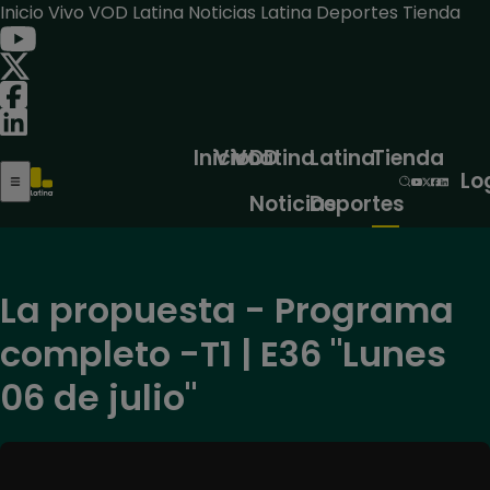
Inicio
Vivo
VOD
Latina Noticias
Latina Deportes
Tienda
Inicio
Vivo
VOD
Latina
Latina
Tienda
Lo
Noticias
Deportes
La propuesta - Programa
completo -T1 | E36 "Lunes
06 de julio"