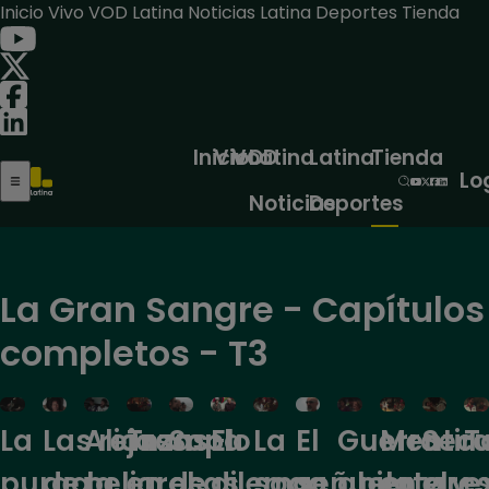
Inicio
Vivo
VOD
Latina Noticias
Latina Deportes
Tienda
Inicio
Vivo
VOD
Latina
Latina
Tienda
Lo
Noticias
Deportes
La Gran Sangre - Capítulos
completos - T3
La
Las rejas
Alianzas
Soplo
El
La
Mentir
T
Trampa
El
Guerra
Secu
purga
de la
peligrosas
de
dilema
soga
en el
e
en el
señuelo
abierta y
y re