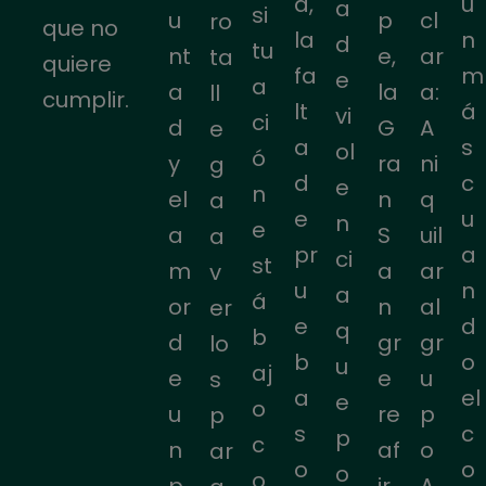
a,
ú
a
si
u
p
cl
ro
que no
la
n
d
tu
nt
e,
ar
ta
quiere
fa
m
e
a
a
la
a:
ll
cumplir.
lt
á
vi
ci
d
G
A
e
a
s
ol
ó
y
ra
ni
g
d
c
e
n
el
n
q
a
e
u
n
e
a
S
uil
a
pr
a
ci
st
m
a
ar
v
u
n
a
á
or
n
al
er
e
d
q
b
d
gr
gr
lo
b
o
u
aj
e
e
u
s
a
el
e
o
u
re
p
p
s
c
p
c
n
af
o
ar
o
o
o
o