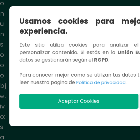
o
n
Usamos cookies para mejo
u
experiencia.
n
s
Este sitio utiliza cookies para analizar e
personalizar contenido. Si estás en la
Unión E
ol
datos se gestionarán según el
RGPD
.
o
o
Para conocer mejor como se utilizan tus datos t
leer nuestra pagina de
.
Política de privacidad
bj
et
Aceptar Cookies
iv
o:
s
a