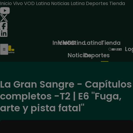
Inicio
Vivo
VOD
Latina Noticias
Latina Deportes
Tienda
Inicio
Vivo
VOD
Latina
Latina
Tienda
Lo
Noticias
Deportes
La Gran Sangre - Capítulos
completos -T2 | E6 "Fuga,
arte y pista fatal"