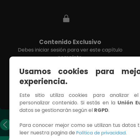
Contenido Exclusivo
Debes iniciar sesión para ver este capítulo
completo.
Usamos cookies para mejo
INICIAR SESIÓN
experiencia.
Este sitio utiliza cookies para analizar e
personalizar contenido. Si estás en la
Unión E
datos se gestionarán según el
RGPD
.
Capítulo
Capítulo
Para conocer mejor como se utilizan tus datos t
anterior
siguiente
leer nuestra pagina de
.
Política de privacidad
ACCESOS RÁPIDOS
CONTÁCTANOS