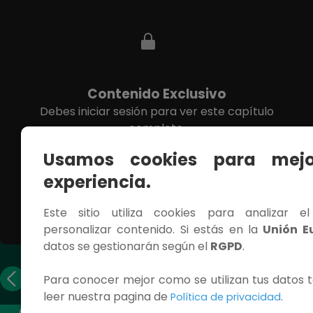
Contenido Exclusivo
Debes iniciar sesión para ver este capítulo
completo.
Usamos cookies para mejo
INICIAR SESIÓN
experiencia.
Este sitio utiliza cookies para analizar e
personalizar contenido. Si estás en la
Unión E
datos se gestionarán según el
RGPD
.
Capítulo
Capítulo
Para conocer mejor como se utilizan tus datos t
anterior
siguiente
leer nuestra pagina de
.
Política de privacidad
ACCESOS RÁPIDOS
CONTÁCTANOS