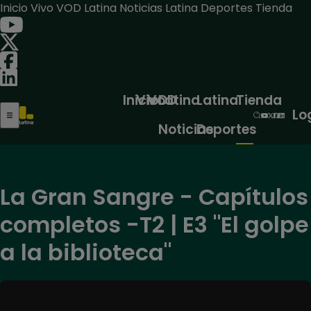
Inicio
Vivo
VOD
Latina Noticias
Latina Deportes
Tienda
Inicio
Vivo
VOD
Latina
Latina
Tienda
Lo
Noticias
Deportes
La Gran Sangre - Capítulos
completos -T2 | E3 "El golpe
a la biblioteca"