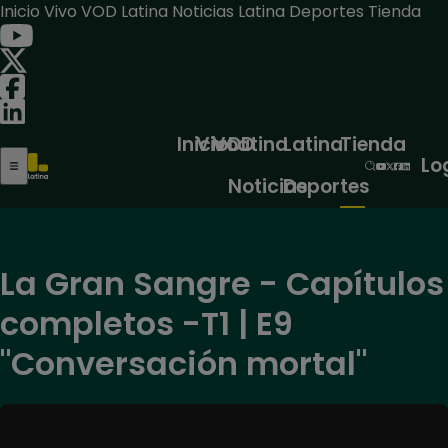
Inicio
Vivo
VOD
Latina Noticias
Latina Deportes
Tienda
Inicio
Vivo
VOD
Latina
Latina
Tienda
Lo
Noticias
Deportes
La Gran Sangre - Capítulos
completos -T1 | E9
"Conversación mortal"