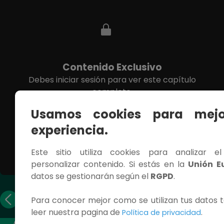
Contenido Exclusivo
Debes iniciar sesión para ver este capítulo
completo.
Usamos cookies para mejo
INICIAR SESIÓN
experiencia.
Este sitio utiliza cookies para analizar e
personalizar contenido. Si estás en la
Unión E
datos se gestionarán según el
RGPD
.
Capítulo
Capítulo
Para conocer mejor como se utilizan tus datos t
anterior
siguiente
leer nuestra pagina de
.
Política de privacidad
ACCESOS RÁPIDOS
CONTÁCTANOS