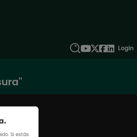
Login
sura"
a.
ido. Si estás