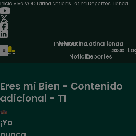
Inicio
Vivo
VOD
Latina Noticias
Latina Deportes
Tienda
Inicio
Vivo
VOD
Latina
Latina
Tienda
Lo
Noticias
Deportes
Eres mi Bien - Contenido
adicional - T1
¡Yo
nunca