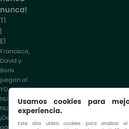
nunca!
T1
|
E1
Francisca,
David y
Boris
juegan al
YO
NUNCA
Usamos cookies para mejo
NUNCA.
experiencia.
¡Descubre
Este sitio utiliza cookies para analizar e
aquí los