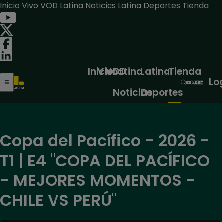
Inicio
Vivo
VOD
Latina Noticias
Latina Deportes
Tienda
Inicio
Vivo
VOD
Latina
Latina
Tienda
Lo
Noticias
Deportes
Copa del Pacífico - 2026 -
T1 | E4 "COPA DEL PACÍFICO
- MEJORES MOMENTOS -
CHILE VS PERÚ"