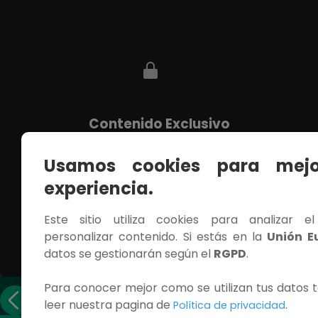
Contenido Exclusivo
Debes iniciar sesión para ver este capítulo
completo.
Usamos cookies para mejo
experiencia.
INICIAR SESIÓN
Este sitio utiliza cookies para analizar e
personalizar contenido. Si estás en la
Unión E
datos se gestionarán según el
RGPD
.
Para conocer mejor como se utilizan tus datos t
Capítulo anterior
leer nuestra pagina de
.
Política de privacidad