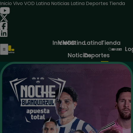
Inicio
Vivo
VOD
Latina Noticias
Latina Deportes
Tienda
Inicio
Vivo
VOD
Latina
Latina
Tienda
Lo
Noticias
Deportes