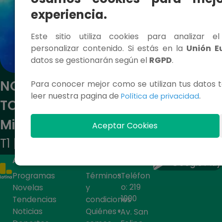
experiencia.
Este sitio utiliza cookies para analizar e
personalizar contenido. Si estás en la
Unión E
datos se gestionarán según el
RGPD
.
NOCHE BLANQUIAZUL APUESTA
Para conocer mejor como se utilizan tus datos t
leer nuestra pagina de
.
Política de privacidad
TOTAL - Alianza Lima vs Inter
Miami
Aceptar Cookies
T1 | E1
ACCESOS RÁPIDOS
CONTÁCTANOS
Programas
Términos
Teléfon
o: 219
Novelas
y
1000
Tendencias
condiciones
Noticias
Quiénes
Av. San