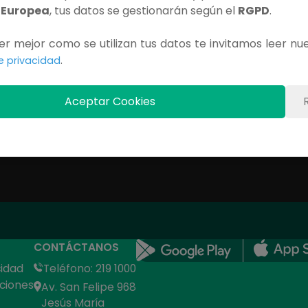
 Europea
, tus datos se gestionarán según el
RGPD
.
r mejor como se utilizan tus datos te invitamos leer nu
.
Contenido Exclusivo
de privacidad
Debes iniciar sesión para ver este capítulo completo.
Aceptar Cookies
INICIAR SESIÓN
CONTÁCTANOS
cidad
Teléfono: 219 1000
ciones
Av. San Felipe 968
Jesús María