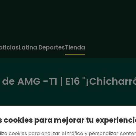
oticias
Latina Deportes
Tienda
 de AMG -T1 | E16 "¡Chicharr
cookies para mejorar tu experienci
tiliza cookies para analizar el tráfico y personalizar conten