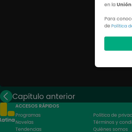
en la
Unión
Para conoce
de
Política 
Capítulo anterior
ACCESOS RÁPIDOS
Programas
Política de priva
Novelas
Términos y condi
Tendencias
Quiénes somos