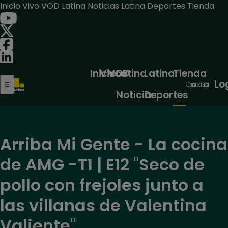
Inicio
Vivo
VOD
Latina Noticias
Latina Deportes
Tienda
Inicio
Vivo
VOD
Latina
Latina
Tienda
Lo
Noticias
Deportes
Arriba Mi Gente - La cocina
de AMG -T1 | E12 "Seco de
pollo con frejoles junto a
las villanas de Valentina
Valiente"